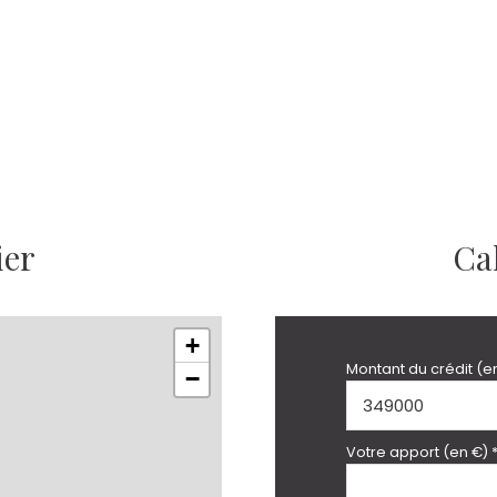
ier
Ca
+
Montant du crédit (e
−
Votre apport (en €) 