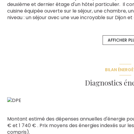
deuxième et dernier étage d'un hôtel particulier. Il 
cuisine équipée ouverte sur le séjour, une chambre, un
niveau : un séjour avec une vue incroyable sur Dijon et
de lumière, avec de nombreux rangements sur mesure,
climatisation. Coup de coeur assuré !
Mandat n°0868VS. Classe énergie : C. Classe climat : A
AFFICHER PL
1800 €. Honoraire à la charge du vendeur.
Les informations sur les risques auxquels ce bien est e
BILAN ÉNERGÉ
Diagnostics én
Montant estimé des dépenses annuelles d'énergie pou
€ et 1 740 € . Prix moyens des énergies indexés sur l
compris).