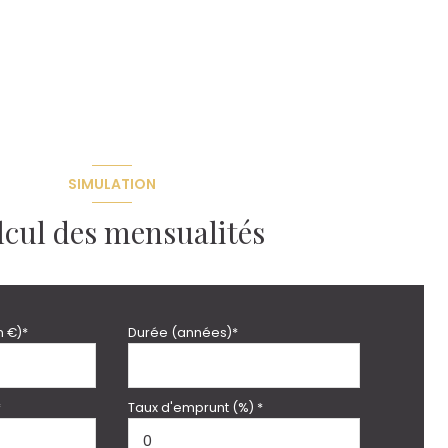
SIMULATION
lcul des mensualités
n €)*
Durée (années)*
*
Taux d'emprunt (%) *