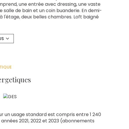
comprend, une entrée avec dressing, une vaste
e salle de bain et un coin buanderie. En demi-
 à l'étage, deux belles chambres. Loft baigné
 un écran de cinéma intégré et la
. Copropriété de 139 lots. Charges annuelles
US
xposé sont disponibles sur le site
Géorisques
TIQUE
ergetiques
r un usage standard est compris entre 1 240
es années 2021, 2022 et 2023 (abonnements