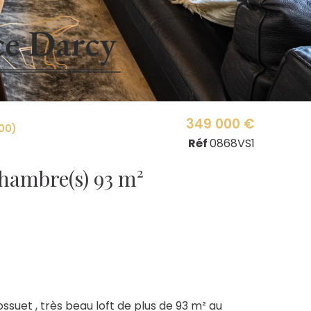
349 000 €
00)
Réf
0868VS1
Duplex 5 pièce(s) 3 chambre(s) 93 m²
ossuet , très beau loft de plus de 93 m² au