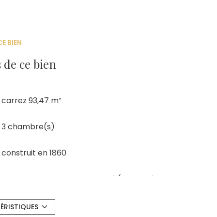
E BIEN
 de ce bien
carrez 93,47 m²
3 chambre(s)
construit en 1860
Chauffage individuel : air pulsé (pompe à
chaleur)
ÉRISTIQUES
2 côté(s) mitoyen(s)