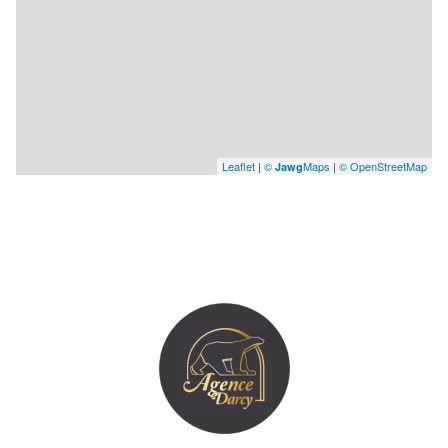
Leaflet
|
©
Maps
|
© OpenStreetMap
Jawg