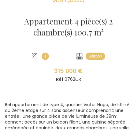
DIJON (21000)
Appartement 4 pièce(s) 2
chambre(s) 100.7 m²
1
Balcon
315 000 €
Réf
0762CR
Bel appartement de type 4, quartier Victor Hugo, de 101 m²
au 2ème étage sur 4 sans ascenseur comprenant: une
entrée , une grande pièce de vie lumineuse de 39m²
donnant accès sur un balcon filant, une cuisine séparée
aménagée et équipée, deux grandes chambres, une salle
de douche, un wc séparé et un dressing. Une porte blindée.