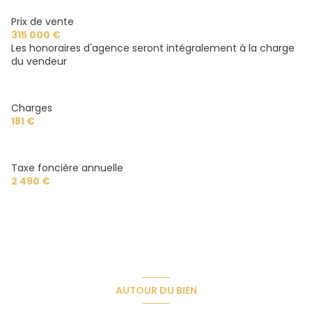
Prix de vente
quartier BAS MONTCHAPET, Centre Ville, Darcy,
315 000 €
dijon, Victor Hugo, 21000
Les honoraires d'agence seront intégralement à la charge
du vendeur
Charges
181 €
Taxe foncière annuelle
2 490 €
AUTOUR DU BIEN