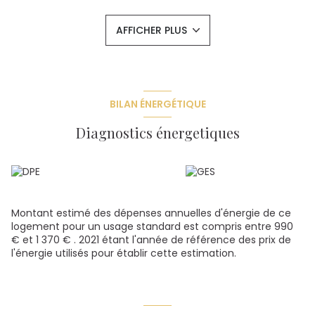
Cet appartement est entièrement rénové.
Une cave et un grenier complètent ce bien. Chauffage
AFFICHER PLUS
gaz collectif, double vitrage.
DPE C GES C estimation des coûts annuels d'énergie du
logement entre 990 et 1370 euros.Pas de procédure en
cours. 20 lots principaux. Charges trimestrielles 543 euros.
Mandat n° 0762 CR. Honoraires à la charge du vendeur.
BILAN ÉNERGÉTIQUE
Les informations sur les risques auxquels ce bien est
exposé sont disponibles sur le site
Géorisques
Diagnostics énergetiques
Montant estimé des dépenses annuelles d'énergie de ce
logement pour un usage standard est compris entre 990
€ et 1 370 € . 2021 étant l'année de référence des prix de
l'énergie utilisés pour établir cette estimation.