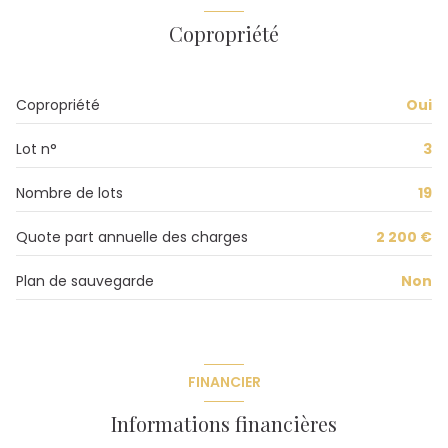
Chauffage collectif : chaudière (gaz)
Copropriété
exposition Sud-Ouest
Copropriété
Oui
4 niveau(x)
Lot n°
3
2ème étage
Nombre de lots
19
4 étage(s)
Quote part annuelle des charges
2 200 €
Plan de sauvegarde
Non
vue dégagée
cave
FINANCIER
balcon
Informations financières
interphone