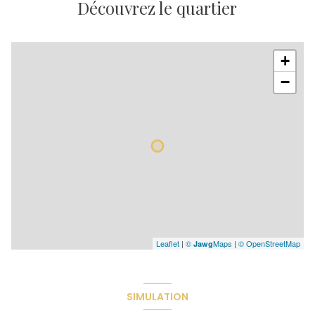
Découvrez le quartier
+
−
Leaflet
|
©
Maps
|
© OpenStreetMap
Jawg
SIMULATION