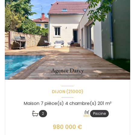
DIJON (21000)
Maison 7 pièce(s) 4 chambre(s) 201 m²
2
Piscine
980 000 €