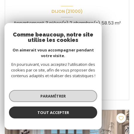
DIJON (21000)
Appartement 3 pièce(s) 2 chambre(s) 58.53 m²
1
Comme beaucoup, notre site
utilise les cookies
175 000 €
On aimerait vous accompagner pendant
votre visite.
En poursuivant, vous acceptez l'utilisation des
cookies par ce site, afin de vous proposer des
contenus adaptés et réaliser des statistiques !
VOIR LE BIEN
PARAMÉTRER
TOUT ACCEPTER
EXCLUSIF
COUP DE COEUR