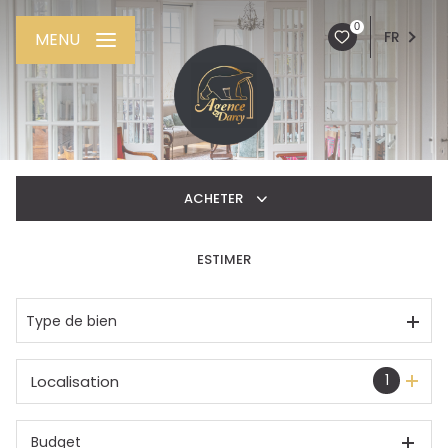
0
FR
MENU
ACHETER
ESTIMER
De l'ancien
De l'immo pro
Type de bien
1
Localisation
Budget