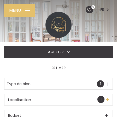
0
FR
MENU
ACHETER
ESTIMER
De l'ancien
De l'immo pro
Type de bien
1
1
Localisation
Budget