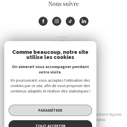
Nous suivre
ADHÉRENTS
Comme beaucoup, notre site
Nous adhérons
utilise les cookies
On aimerait vous accompagner pendant
votre visite.
En poursuivant, vous acceptez l'utilisation des
cookies par ce site, afin de vous proposer des
contenus adaptés et réaliser des statistiques !
© 2026 | Tous droits réservés
PARAMÉTRER
Nos honoraires
Nos partenaires
Mentions légales
Admin
Politique RGPD
Cookies
TOUT ACCEPTER