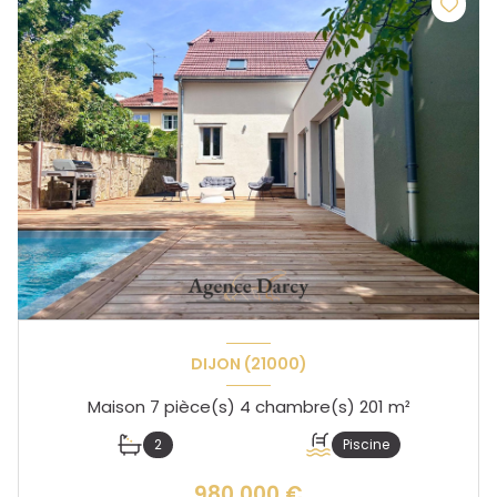
DIJON (21000)
Maison 7 pièce(s) 4 chambre(s) 201 m²
2
Piscine
980 000 €