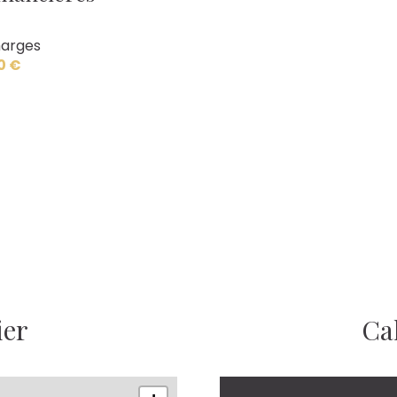
arges
0 €
ier
Ca