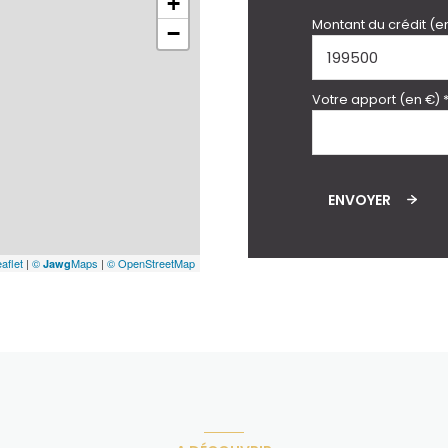
+
Montant du crédit (e
−
Votre apport (en €) 
ENVOYER
aflet
|
©
Maps
|
© OpenStreetMap
Jawg