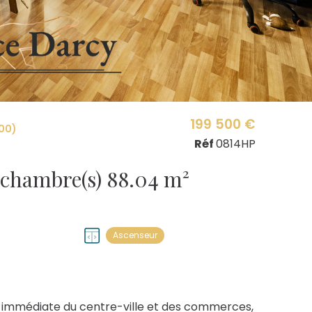
199 500 €
00)
Réf
0814HP
Appartement 4 pièce(s) 3 chambre(s) 88.04 m²
Ascenseur
té immédiate du centre-ville et des commerces,