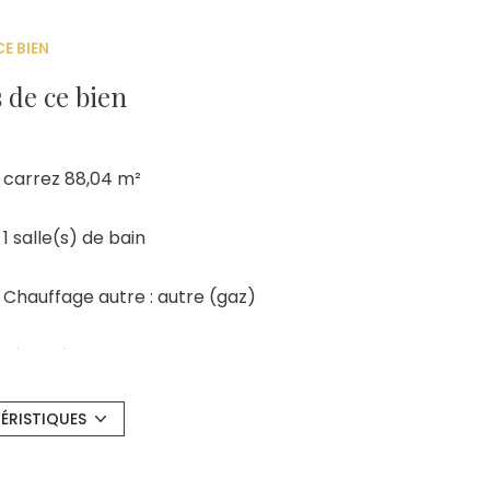
E BIEN
 de ce bien
carrez 88,04 m²
1 salle(s) de bain
Chauffage autre : autre (gaz)
8ème étage
cave
ÉRISTIQUES
quartier Auditorium, Centre Ville, CHU, dijon