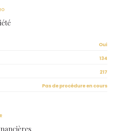
RO
iété
Oui
134
217
Pas de procédure en cours
R
inancières