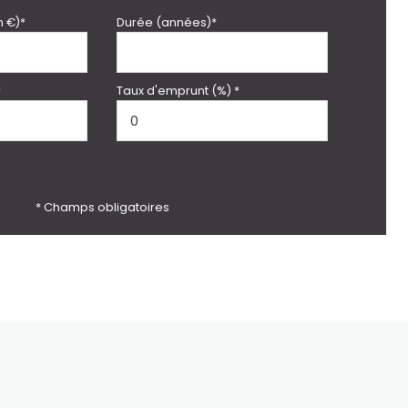
n €)*
Durée (années)*
*
Taux d'emprunt (%) *
* Champs obligatoires