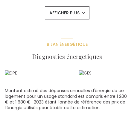
double exposition, cuisine ouverte, 2 belles chambres, une
salle de douche carrelée et un wc.
AFFICHER PLUS
Il y a comme un air de vacances dans cet appartement.
Situé à proximité immédiate du centre ville de Dijon, des
transports et de la gare.
Parking privé sécurisé. Cave. Chauffage collectif, gardien
et local à vélo.
Possibilité d'acquérir ce bien meublé
BILAN ÉNERGÉTIQUE
Copropriété : 70 lots principaux. Charges : 2442 € /an
Pas de procédures en cours. CE : E
Diagnostics énergetiques
ENTRE 1200€ ET 1680€ Prix moyens des énergies indexés au
1er janvier 2021 (abonnements compris)
Mandat 0743DF. Honoraires à la charge du vendeur.
Les informations sur les risques auxquels ce bien est
exposé sont disponibles sur le site Géorisques :
www.georisques.gouv.fr
Montant estimé des dépenses annuelles d'énergie de ce
logement pour un usage standard est compris entre 1 200
Les informations sur les risques auxquels ce bien est
€ et 1 680 € . 2023 étant l'année de référence des prix de
exposé sont disponibles sur le site
Géorisques
l'énergie utilisés pour établir cette estimation.