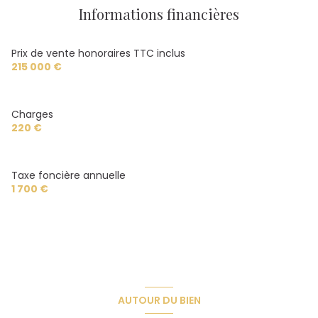
Informations financières
interphone
Prix de vente honoraires TTC inclus
quartier Centre Ville, Darcy, dijon, Gare, Victor Hugo,
215 000 €
21000
accès handicapé
Charges
220 €
Taxe foncière annuelle
1 700 €
AUTOUR DU BIEN