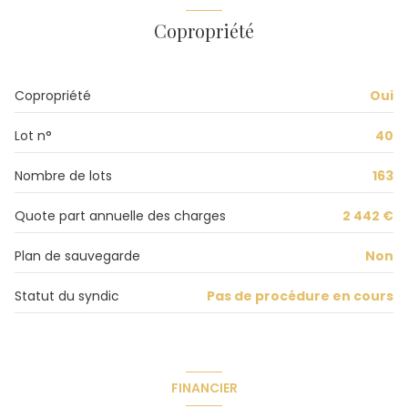
Chauffage collectif : chaudière (gaz)
Copropriété
1 parking(s)
Copropriété
Oui
exposition Sud-Ouest
Lot n°
40
3ème étage
Nombre de lots
163
8 étage(s)
Quote part annuelle des charges
2 442 €
Plan de sauvegarde
Non
ascenseur
Statut du syndic
Pas de procédure en cours
vue DEGAGEE
cave
FINANCIER
balcon