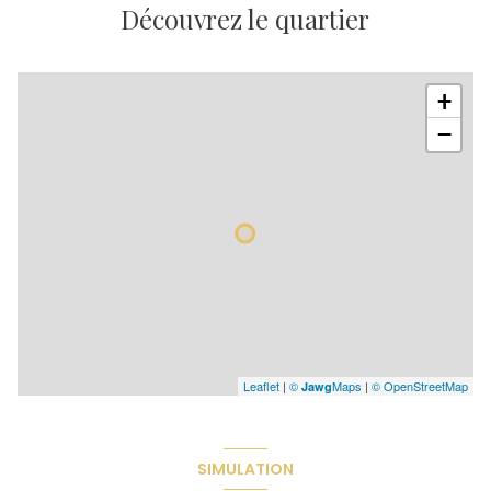
Découvrez le quartier
+
−
Leaflet
|
©
Maps
|
© OpenStreetMap
Jawg
SIMULATION