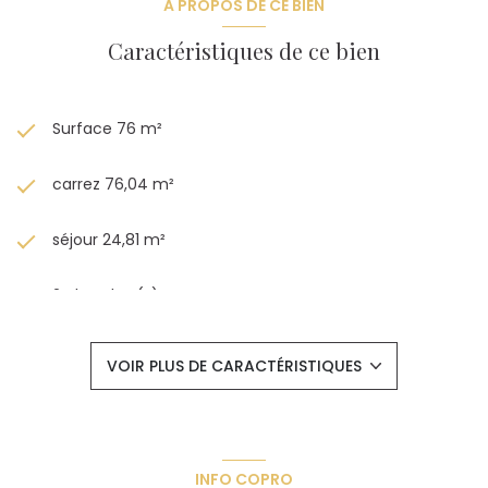
A PROPOS DE CE BIEN
Caractéristiques de ce bien
Surface 76 m²
carrez 76,04 m²
séjour 24,81 m²
2 chambre(s)
1 salle(s) d'eau
VOIR PLUS DE CARACTÉRISTIQUES
construit en 1970
cuisine américaine (équipée)
INFO COPRO