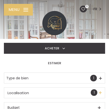
0
FR
MENU
ACHETER
ESTIMER
De l'ancien
De l'immo pro
Type de bien
1
1
Localisation
Budget