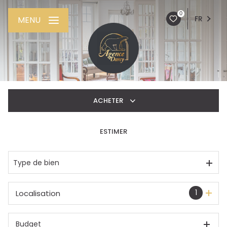
0
FR
MENU
ACHETER
ESTIMER
De l'ancien
De l'immo pro
Type de bien
1
Localisation
Budget