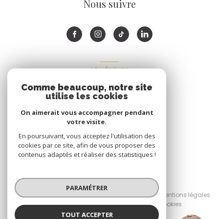
Nous suivre
ADHÉRENTS
Comme beaucoup, notre site
Nous adhérons
utilise les cookies
On aimerait vous accompagner pendant
votre visite.
En poursuivant, vous acceptez l'utilisation des
cookies par ce site, afin de vous proposer des
contenus adaptés et réaliser des statistiques !
© 2026 | Tous droits réservés
PARAMÉTRER
Nos honoraires
Nos partenaires
Mentions légales
Admin
Politique RGPD
Cookies
TOUT ACCEPTER