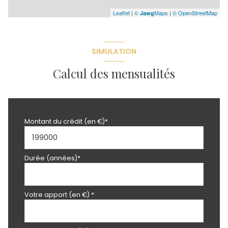
Leaflet
|
©
Maps
|
© OpenStreetMap
Jawg
SIMULATION
Calcul des mensualités
Montant du crédit (en €)*
Durée (années)*
Votre apport (en €) *