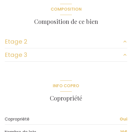
construit en 1980
COMPOSITION
cuisine américaine (équipée)
Composition de ce bien
Chauffage collectif : convecteur (electrique)
Etage 2
1 garage(s)
Etage 3
salon/sejour
38 m²
exposition Nord-Sud
cuisine
10 m²
chambre
11.7 m²
1 côté(s) mitoyen(s)
chambre
9.7 m²
INFO COPRO
chambre
10.5 m²
2 niveau(x)
Copropriété
salle de bain
5 m²
2ème étage
Copropriété
Oui
2 étage(s)
Nombre de lots
106