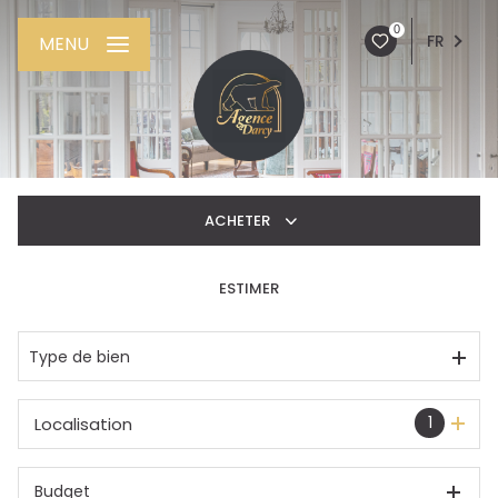
0
FR
MENU
ACHETER
ESTIMER
De l'ancien
De l'immo pro
Type de bien
1
Localisation
Budget