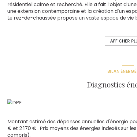
résidentiel calme et recherché. Elle a fait l’objet d’
une extension contemporaine et la création d’un espa
Le rez-de-chaussée propose un vaste espace de vie bai
grandes ouvertures vitrées, une cuisine indépendante
d’eau.
À l’étage, trois chambres confortables, un espace bur
AFFICHER PL
de bains.
À l’extérieur, un jardin entièrement clos accueille une
zone couverte permettant l’aménagement d’une cuis
stationnement complètent ce bien (possibilité de car
BILAN ÉNERGÉ
À proximité immédiate des commerces, établissements
vie agréable et recherché.
Diagnostics én
Le bien vous est présenté par Vincent CHENU EI, age
Les honoraires sont à la charge du vendeur. CLASSE 
estimé des dépenses annuelles d'énergie pour un usag
moyens des énergies indexés au 01/01/2021 (abonnemen
auxquels ce bien est exposé sont disponibles sur le si
Montant estimé des dépenses annuelles d'énergie pou
€ et 2 170 € . Prix moyens des énergies indexés sur l
compris).