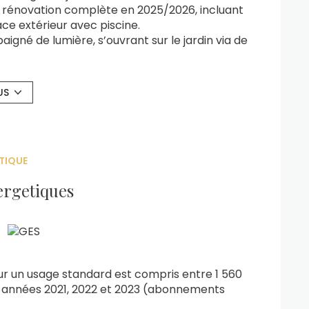
une rénovation complète en 2025/2026, incluant
ce extérieur avec piscine.
gné de lumière, s’ouvrant sur le jardin via de
 aménagée et une suite parentale avec salle
eau (ou chambre d’appoint) ainsi qu’une salle
US
 piscine, une terrasse, un pool house et une
ine d’été. Deux emplacements de
port).
TIQUE
 scolaires et transports, dans un cadre de
ergetiques
nt commercial
RCS Dijon 954 019 360
ENERGETIQUE: B - CLASSE CLIMAT: A - Montant
e standard: entre 1560€ et 2170€ par an (Prix
ts compris). Les informations sur les risques
te Géorisques
r un usage standard est compris entre 1 560
es années 2021, 2022 et 2023 (abonnements