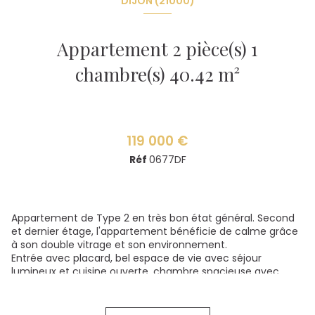
DIJON (21000)
Appartement 2 pièce(s) 1
chambre(s) 40.42 m²
119 000 €
Réf
0677DF
Appartement de Type 2 en très bon état général. Second
et dernier étage, l'appartement bénéficie de calme grâce
à son double vitrage et son environnement.
Entrée avec placard, bel espace de vie avec séjour
lumineux et cuisine ouverte, chambre spacieuse avec
rangements, salle de douche contemporaine et wc
séparé.
Proche des facultés de Sciences et de Lettres, des