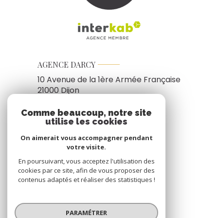
AGENCE DARCY
10 Avenue de la 1ère Armée Française
21000
Dijon
03 74 95 08 38
Comme beaucoup, notre site
utilise les cookies
immobilier@agencedarcy.fr
On aimerait vous accompagner pendant
votre visite.
NOS RÉSEAUX
En poursuivant, vous acceptez l'utilisation des
cookies par ce site, afin de vous proposer des
Nous suivre
contenus adaptés et réaliser des statistiques !
PARAMÉTRER