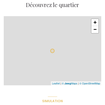
Découvrez le quartier
+
−
Leaflet
|
©
Maps
|
© OpenStreetMap
Jawg
SIMULATION