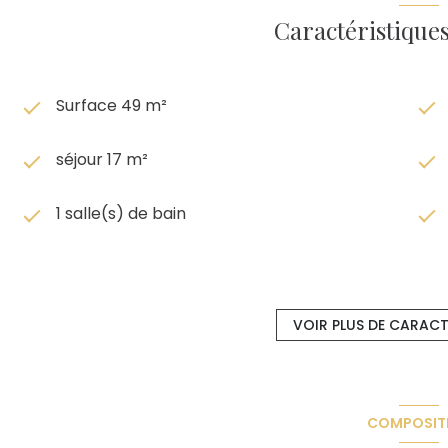
Caractéristiques
Surface 49 m²
séjour 17 m²
1 salle(s) de bain
cuisine séparée (équipée)
VOIR PLUS DE CARACT
Chauffage collectif : au sol (gaz de ville)
1 niveau(x)
COMPOSIT