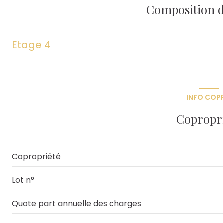
5 étage(s)
Composition d
vue Calme et résidentiel
Etage 4
terrasse
salon/sejour
quartier Centre Ville, Darcy, dijon, Gare,
cuisine
21000
INFO COP
chambre
Copropr
Copropriété
Lot n°
Quote part annuelle des charges