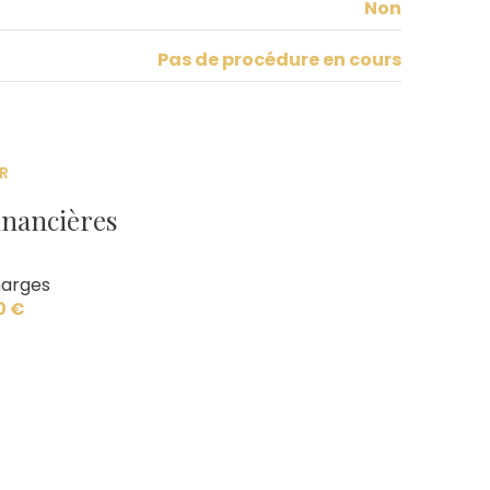
Non
Pas de procédure en cours
R
inancières
arges
0 €