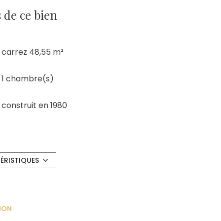
 de ce bien
carrez 48,55 m²
1 chambre(s)
construit en 1980
Chauffage individuel : convecteur
(electrique)
ÉRISTIQUES
exposition Sud
4ème étage
ION