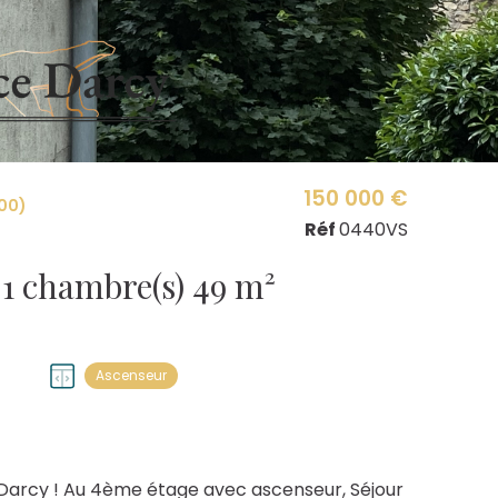
150 000 €
00)
Réf
0440VS
Appartement 2 pièce(s) 1 chambre(s) 49 m²
Ascenseur
Darcy ! Au 4ème étage avec ascenseur, Séjour