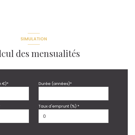
SIMULATION
lcul des mensualités
n €)*
Durée (années)*
*
Taux d'emprunt (%) *