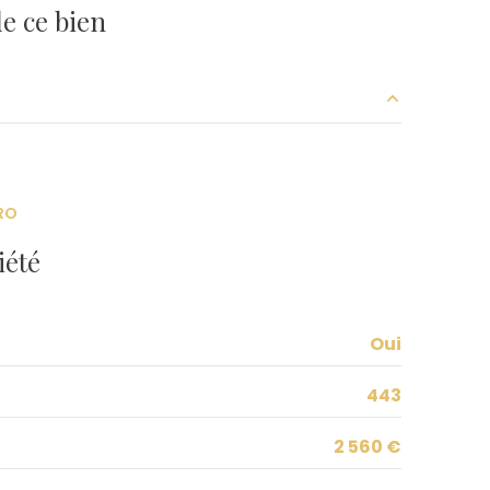
ascenseur
e ce bien
cave
interphone
17 m²
accès handicapé
8 m²
RO
9.34 m²
iété
Oui
443
2 560 €