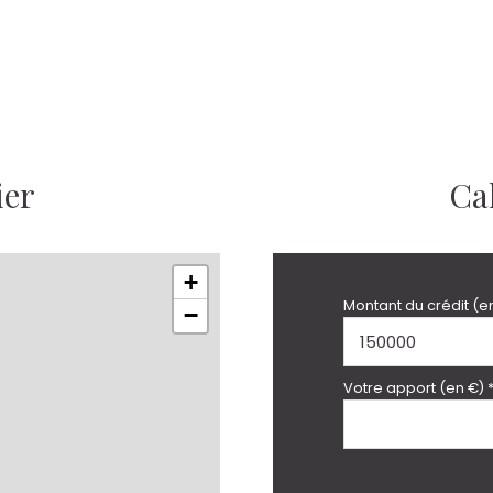
ier
Ca
+
Montant du crédit (e
−
Votre apport (en €) 