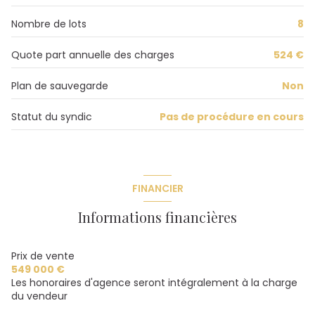
interphone
Nombre de lots
8
quartier Centre historique, Centre Ville, Darcy, dijon,
Quote part annuelle des charges
524 €
Victor Hugo, 21000
Plan de sauvegarde
Non
Statut du syndic
Pas de procédure en cours
FINANCIER
Informations financières
Prix de vente
549 000 €
Les honoraires d'agence seront intégralement à la charge
du vendeur