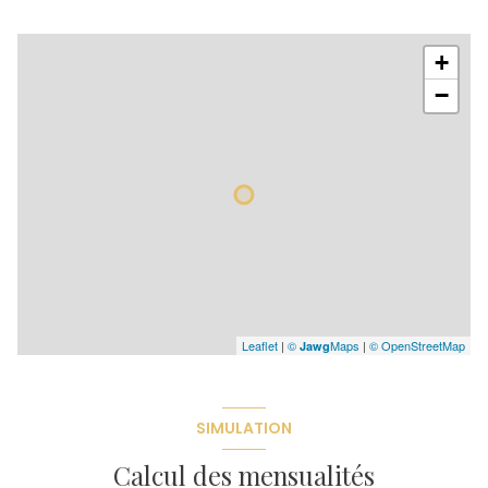
+
−
Leaflet
|
©
Maps
|
© OpenStreetMap
Jawg
SIMULATION
Calcul des mensualités