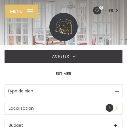
0
FR
MENU
ACHETER
ESTIMER
De l'ancien
De l'immo pro
Type de bien
1
Localisation
Budget