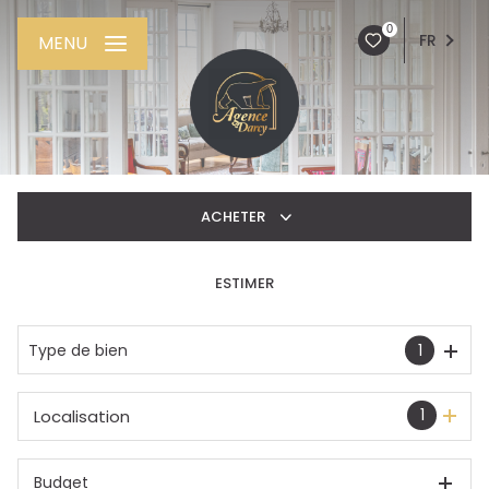
0
FR
MENU
ACHETER
ESTIMER
De l'ancien
De l'immo pro
Type de bien
1
1
Localisation
Budget