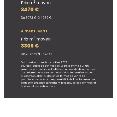
2
Prix m
moyen
3470 €
De 3073 € à 4262 €
APPARTEMENT
2
Prix m
moyen
3306 €
De 2876 € à 3623 €
*Estimation au mois de Juillet 2026
Sources : Bases de données de La Boîte Immo, sur un
panel de prix publics calculés sur la base de 42 annonces.
Ces informations sont données à titre indicatif et ne sont
ni contractuelles, ni des offres fermes de vente de
produits et services. La responsabilité de la Boîte Immo ne
peut être engagée concernant l'exactitude des données et
le résultat des estimations.