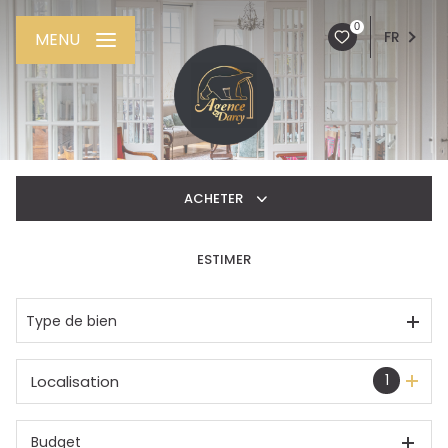
0
FR
MENU
ACHETER
ESTIMER
De l'ancien
De l'immo pro
Type de bien
1
Localisation
Budget