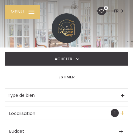
0
FR
MENU
ACHETER
ESTIMER
De l'ancien
De l'immo pro
Type de bien
1
Localisation
Budget