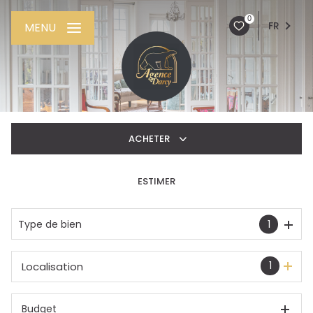
0
FR
MENU
ACHETER
ESTIMER
De l'ancien
De l'immo pro
Type de bien
1
1
Localisation
Budget