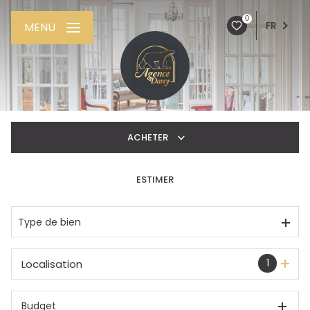
0
FR
MENU
ACHETER
ESTIMER
De l'ancien
De l'immo pro
Type de bien
1
Localisation
Budget